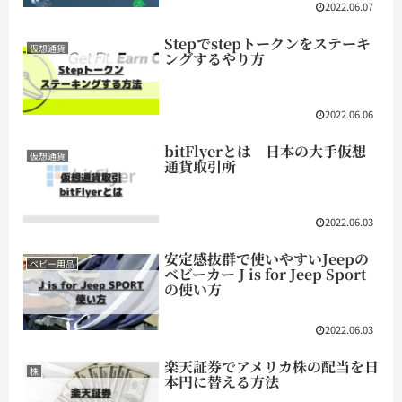
2022.06.07
Stepでstepトークンをステーキ
仮想通貨
ングするやり方
2022.06.06
bitFlyerとは 日本の大手仮想
仮想通貨
通貨取引所
2022.06.03
安定感抜群で使いやすいJeepの
ベビー用品
ベビーカー J is for Jeep Sport
の使い方
2022.06.03
楽天証券でアメリカ株の配当を日
株
本円に替える方法