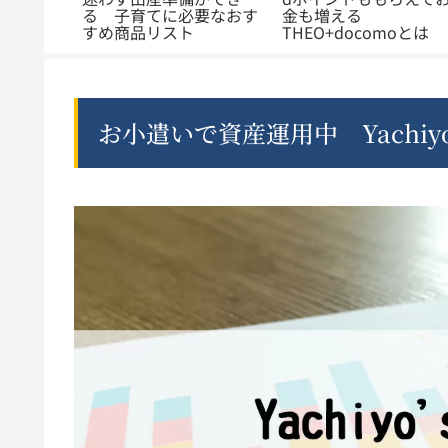
必要なおす
金も増える
めの運用方法 ロボ
ト
THEO+docomoとは
バイザー
お小遣いで資産運用中 Yachi