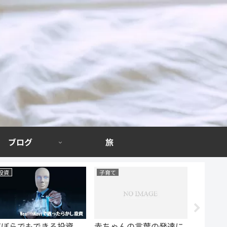
ブログ
旅
子育て
ブログ
ベビー
赤ちゃんの言葉の発達に
特別なスキルは一切いら
迷わず