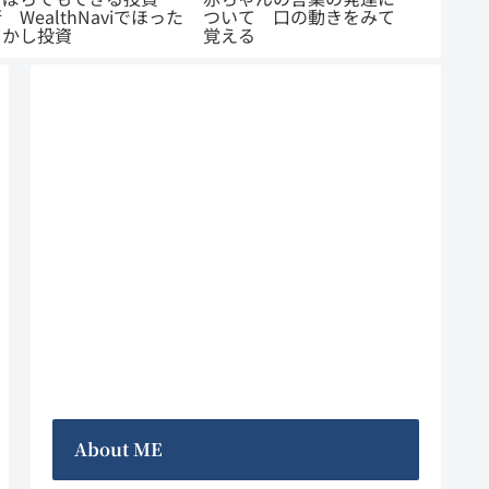
ついて 口の動きをみて
ない 副業はブログがは
る 子
覚える
じめやすい
すめ商
About ME