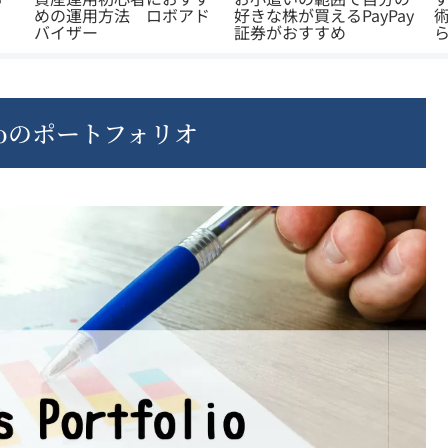
アド
好きな株が買えるPayPay
術 WealthNaviでほった
証券がおすすめ
らかし投資
yoのポートフォリオ