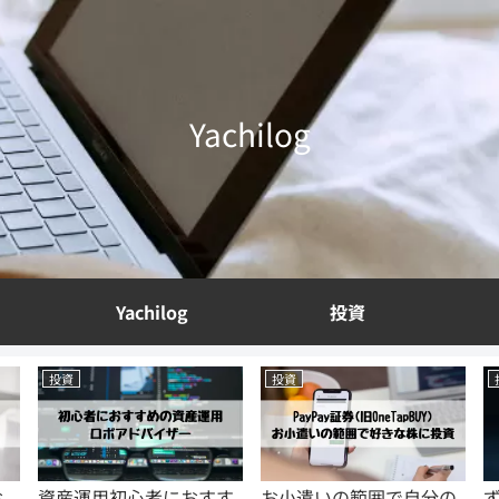
Yachilog
Yachilog
投資
投資
投資
すす
お小遣いの範囲で自分の
ずぼらでもできる投資