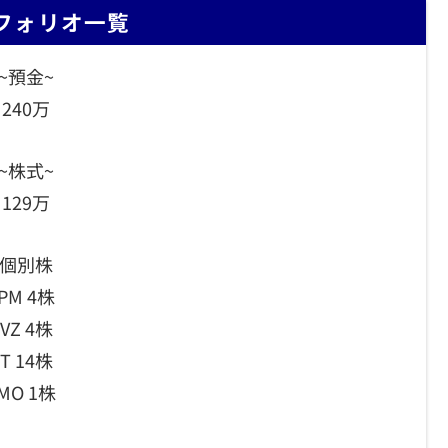
フォリオ一覧
~預金~
240万
~株式~
129万
個別株
PM 4株
VZ 4株
T 14株
MO 1株