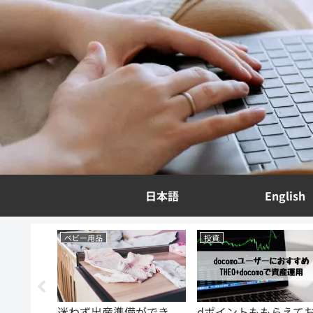
日本語
English
投資
投資
備ができ
dポイントももらえてお
資産運用初心者にお