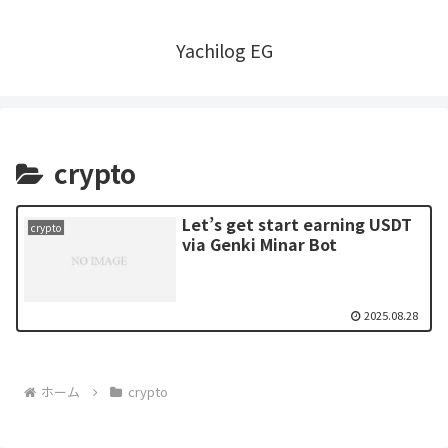
Yachilog EG
crypto
Let’s get start earning USDT
crypto
via Genki Minar Bot
2025.08.28
ホーム
crypto