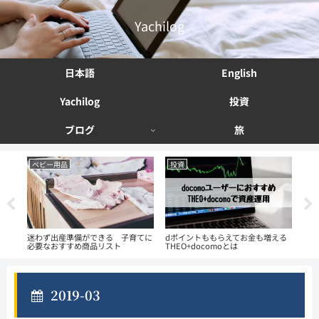
Yachilog
日本語
English
Yachilog
投資
ブログ
旅
ベビー用品
投資
投
副業
迷わず出産準備ができる 子育てに
dポイントももらえてお金も増える
資産
必要なおすすめ商品リスト
THEO+docomoとは
法 
2019-03