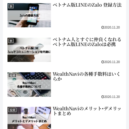
ベトナム版LINEのZalo 登録方法
旅
2020.11.20
ベトナム人とすぐに仲良くなれる
旅
ベトナム版LINEのZaloは必携
2020.11.20
WealthNaviの各種手数料はいく
投資
らか
2020.11.20
WealthNaviのメリット•デメリッ
投資
トまとめ