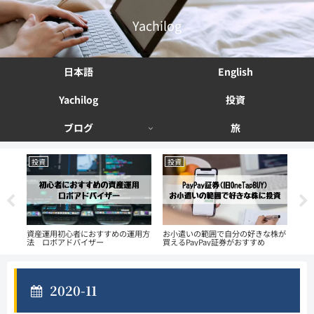
Yachilog
日本語
English
Yachilog
投資
ブログ
旅
投資
投資
投
える
資産運用初心者におすすめの運用方
お小遣いの範囲で自分の好きな株が
ず
法 ロボアドバイザー
買えるPayPay証券がおすすめ
We
2020-11