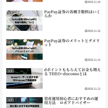
2020.11.18
PayPay証券の各種手数料はいく
投資
らか
2020.11.16
PayPay証券のメリットとデメリ
投資
ット
2020.11.15
dポイントももらえてお金も増え
投資
る THEO+docomoとは
2020.11.13
資産運用初心者におすすめの運
投資
用方法 ロボアドバイザー