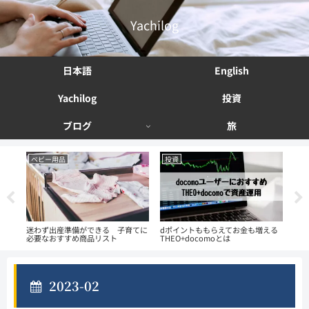
Yachilog
日本語
English
Yachilog
投資
ブログ
旅
ベビー用品
投資
投
副業
迷わず出産準備ができる 子育てに
dポイントももらえてお金も増える
資産
必要なおすすめ商品リスト
THEO+docomoとは
法 
2023-02