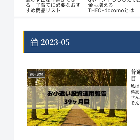
ログがは
る 子育てに必要なおす
金も増える
すめ商品リスト
THEO+docomoとは
2023-05
普
運用実績
目
私は
料高
せん
そん