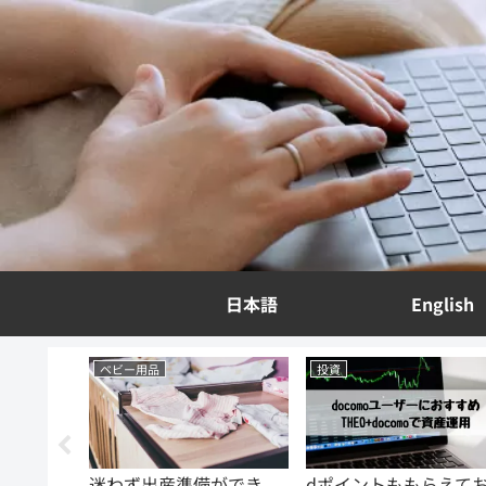
日本語
English
ベビー用品
投資
一切いら
迷わず出産準備ができ
dポイントももらえて