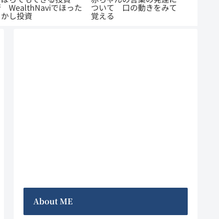
 WealthNaviでほった
ついて 口の動きをみて
ない 
らかし投資
覚える
じめや
About ME