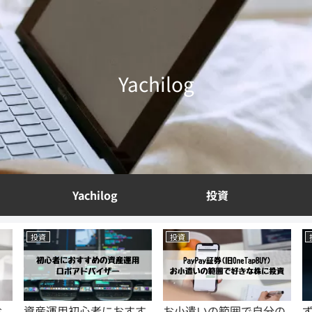
Yachilog
Yachilog
投資
投資
投資
お
資産運用初心者におすす
お小遣いの範囲で自分の