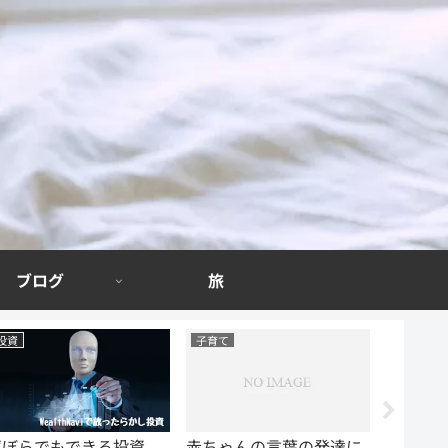
ブログ
旅
投資
子育て
ブログ
ずぼらでもできる投資
赤ちゃんの言葉の発達に
特別な