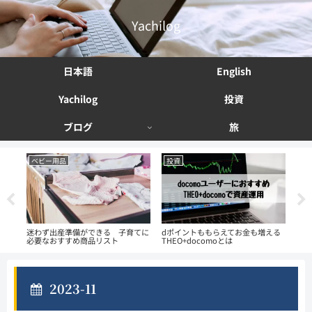
Yachilog
日本語
English
Yachilog
投資
ブログ
旅
ベビー用品
投資
投
副業
迷わず出産準備ができる 子育てに
dポイントももらえてお金も増える
資産
必要なおすすめ商品リスト
THEO+docomoとは
法 
2023-11