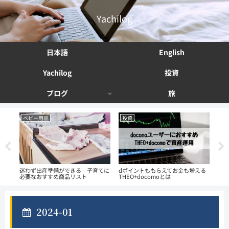
Yachilog
日本語
English
Yachilog
投資
ブログ
旅
ベビー用品
投資
投
副業
迷わず出産準備ができる 子育てに
dポイントももらえてお金も増える
資産
必要なおすすめ商品リスト
THEO+docomoとは
法 
2024-01