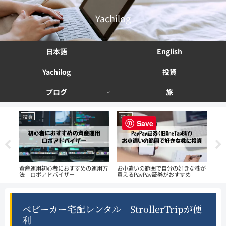
Yachilog
日本語
English
Yachilog
投資
ブログ
旅
投資
投資
投
Save
える
資産運用初心者におすすめの運用方
お小遣いの範囲で自分の好きな株が
ず
法 ロボアドバイザー
買えるPayPay証券がおすすめ
We
ベビーカー宅配レンタル StrollerTripが便
利