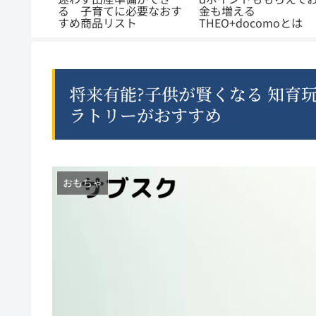
要なおす
金も増える
めの運用方法 ロボア
THEO+docomoとは
バイザー
将来有能?子供が賢くなる 知育
ラトリーがおすすめ
おもちゃ