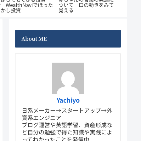
ついて 口の動きをみて
ない 副業はブログがは
る 子
覚える
じめやすい
すめ商
About ME
Yachiyo
日系メーカー→スタートアップ→外
資系エンジニア
ブログ運営や英語学習、資産形成な
ど自分の勉強で得た知識や実践によ
ってわかったことを発信中