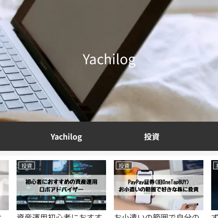
Yachilog
Yachilog
投資
投資
投資
す
お小遣いの範囲で自分の
ずぼらでもできる投資