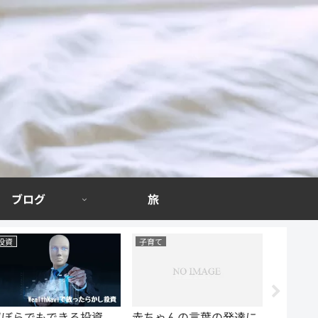
ブログ
旅
子育て
ブログ
ベビー用
赤ちゃんの言葉の発達に
特別なスキルは一切いら
迷わず