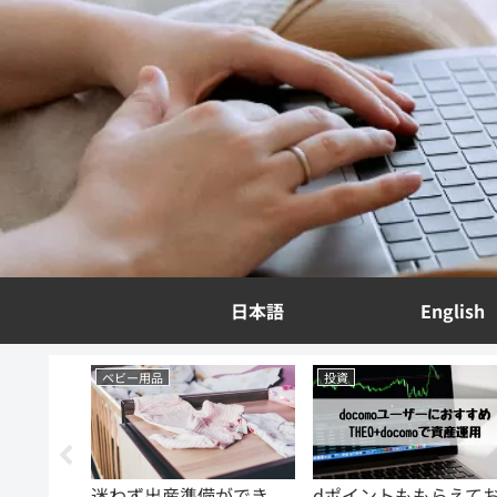
日本語
English
投資
投資
ができ
dポイントももらえてお
資産運用初心者におす