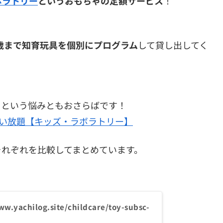
ボラトリー
というおもちゃの定額サービス
！
歳まで知育玩具を個別にプログラム
して貸し出してく
うという悩みともおさらばです！
使い放題【キッズ・ラボラトリー】
それぞれを比較してまとめています。
ww.yachilog.site/childcare/toy-subsc-