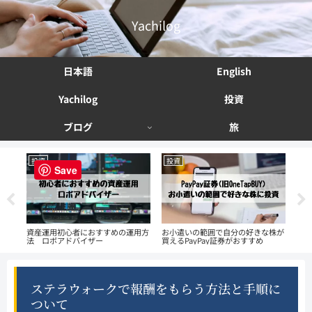
Yachilog
日本語
English
Yachilog
投資
ブログ
旅
投資
投資
投
Save
える
資産運用初心者におすすめの運用方
お小遣いの範囲で自分の好きな株が
ず
法 ロボアドバイザー
買えるPayPay証券がおすすめ
We
ステラウォークで報酬をもらう方法と手順に
ついて