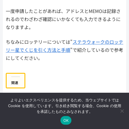
一度申請したことがあれば、アドレスとMEMOは記録さ
れるのでわざわざ確認にいかなくても入力できるように
なりますよ。
ちなみにロッテリーについては"
ステラウォークのロッテ
リー星でくじを引く方法と手順
"で紹介しているので参考
にしてください。
関連
普通のサラリーマンのお小遣
普通のサラリーマンのお小遣
よりよいエクスペリエンスを提供するため、当ウェブサイトでは
い投資運用報告 49ヶ月目
い投資運用報告 50ヶ月目
Cookie を使用しています。引き続き閲覧する場合、Cookie の使用
2024年3月4日
2024年4月3日
を承諾したものとみなされます。
運用実績
運用実績
OK
普通のサラリーマンのお小遣
メニュー
ホーム
検索
トップ
サイドバー
い投資運用報告 48ヶ月目