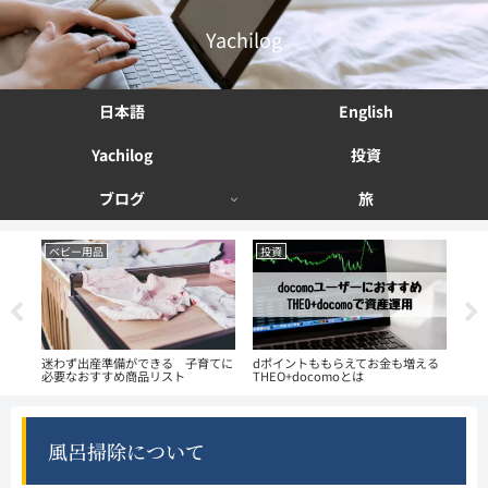
Yachilog
日本語
English
Yachilog
投資
ブログ
旅
ベビー用品
投資
投
副業
迷わず出産準備ができる 子育てに
dポイントももらえてお金も増える
資産
必要なおすすめ商品リスト
THEO+docomoとは
法 
風呂掃除について