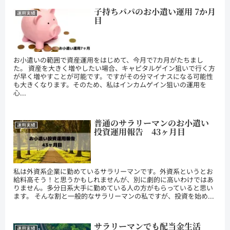
子持ちパパのお小遣い運用 7か月
運用実績
目
お小遣いの範囲で資産運用をはじめて、今月で7カ月がたちまし
た。 資産を大きく増やしたい場合、キャピタルゲイン狙いで行く方
が早く増やすことが可能です。ですがその分マイナスになる可能性
も大きくなります。そのため、私はインカムゲイン狙いの運用を
心...
普通のサラリーマンのお小遣い
運用実績
投資運用報告 43ヶ月目
私は外資系企業に勤めているサラリーマンです。外資系というとお
給料高そう！と思うかもしれませんが、別に劇的に高いわけではあ
りません。多分日系大手に勤めている人の方がもらっていると思い
ます。 そんな割と一般的なサラリーマンの私ですが、投資を始め...
サラリーマンでも配当金生活
運用実績