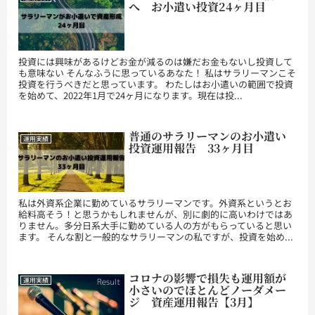
へ お小遣い投資24ヶ月目
投資には興味があるけどお金が減るのは嫌だお金もないし投資して
も意味ない そんなふうに思っているあなた！ 私はサラリーマンこそ
投資を行うべきだと思っています。 わたしはお小遣いの範囲で投資
を始めて、2022年1月で24ヶ月になります。現在は投...
普通のサラリーマンのお小遣い
運用実績
投資運用報告 33ヶ月目
私は外資系企業に勤めているサラリーマンです。外資系というとお
給料高そう！と思うかもしれませんが、別に劇的に高いわけではあ
りません。多分日系大手に勤めている人の方がもらっていると思い
ます。 そんな割と一般的なサラリーマンの私ですが、投資を始め...
コロナの影響で損失も運用額が
運用実績
小さいのでほとんどノーダメー
ジ 資産運用報告【3月】