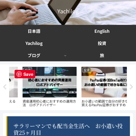
Yachilog
日本語
English
Yachilog
投資
ブログ
旅
投資
投資
投
Save
える
資産運用初心者におすすめの運用方
お小遣いの範囲で自分の好きな株が
ず
法 ロボアドバイザー
買えるPayPay証券がおすすめ
We
サラリーマンでも配当金生活へ お小遣い投
資25ヶ月目