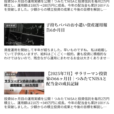
投資56ヶ月目の運用実績を公開！つみたてNISAと投資信託を毎月2万円
積立し、運用額は188万→280万円に成長。今年の配当金も累計160ドル
を突破しました。少額からの積立投資の成果と今後の目標を解説しま
す。
子持ちパパのお小遣い資産運用報
運用実績
告6か月目
資産運用を開始して半年が経ちました。早いものですね。 私は結婚し
ていて子供もいますが、給料はごくごく一般的。妻も投資に積極的な
わけではないので、残念ながら運用にまわせるお金は大きくありませ
ん。 そんなサラリーマンのお小遣いの範囲で投資を行っ...
【2025年7月】サラリーマン投資
運用実績
家の66ヶ月目｜つみたてNISAと
配当金の成長記録
投資66ヶ月目の運用実績を公開！つみたてNISAと投資信託を毎月2万円
積立し、運用額は210万→349万円に成長。今年の配当金も累計100ドル
を突破しました。少額からの積立投資の成果と今後の目標を解説しま
す。