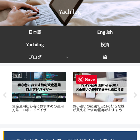
Yachilog
日本語
English
Yachilog
投資
ブログ
旅
投資
投資
投
Save
える
資産運用初心者におすすめの運用
お小遣いの範囲で自分の好きな株
ず
方法 ロボアドバイザー
が買えるPayPay証券がおすすめ
We