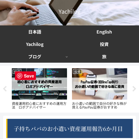
Yachilog
日本語
English
Yachilog
投資
ブログ
旅
投資
投資
投
Save
える
資産運用初心者におすすめの運用方
お小遣いの範囲で自分の好きな株が
ず
法 ロボアドバイザー
買えるPayPay証券がおすすめ
We
子持ちパパのお小遣い資産運用報告6か月目