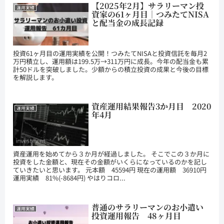
【2025年2月】サラリーマン投
運用実績
資家の61ヶ月目｜つみたてNISA
と配当金の成長記録
投資61ヶ月目の運用実績を公開！つみたてNISAと投資信託を毎月2
万円積立し、運用額は199.5万→311万円に成長。今年の配当金も累
計50ドルを突破しました。少額からの積立投資の成果と今後の目標
を解説します。
資産運用結果報告3か月目 2020
運用実績
年4月
資産運用を始めてから３か月が経過しました。 そこでこの３か月に
投資をした金額と、現在その金額がいくらになっているのかを記し
ていきたいと思います。 元本額 45594円 現在の運用額 36910円
運用実績 81%(-8684円) やはりコロ...
普通のサラリーマンのお小遣い
運用実績
投資運用報告 48ヶ月目