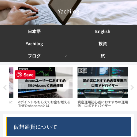
Yachilog
日本語
English
Yachilog
投資
ブログ
旅
投資
投資
投
Save
える
資産運用初心者におすすめの運用方
お小遣いの範囲で自分の好きな株が
ず
法 ロボアドバイザー
買えるPayPay証券がおすすめ
We
仮想通貨について